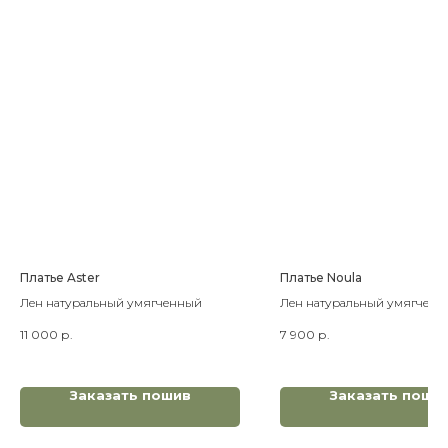
Платье Aster
Платье Noula
Лен натуральный умягченный
Лен натуральный умягченн
11 000
р.
7 900
р.
Заказать пошив
Заказать поши