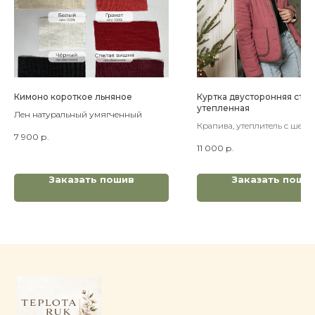
Кимоно короткое льняное
Куртка двусторонняя стег
утепленная
Лен натуральный умягченный
Крапива, утеплитель с шерс
7 900
р.
мериноса
11 000
р.
Заказать пошив
Заказать поши