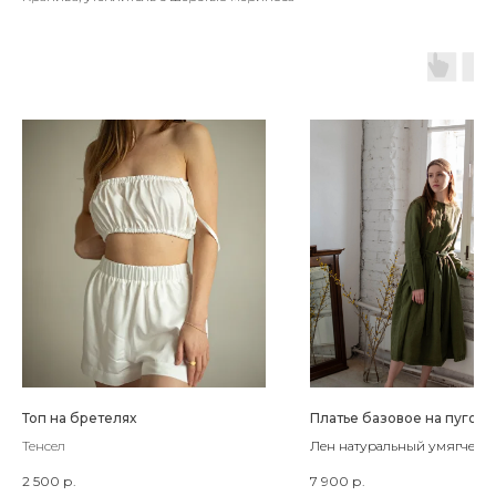
Топ на бретелях
Платье базовое на пугови
Тенсел
Лен натуральный умягченн
2 500
р.
7 900
р.