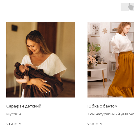
Сарафан детский
Юбка с бантом
Муслин
Лен натуральный умягченн
2 800
р.
7 900
р.