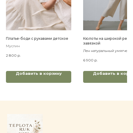
Платье-боди с рукавами детское
Кюлоты на широкой резин
завязкой
Муслин
Лен натуральный умягченн
2 800
р.
6 900
р.
Добавить в корзину
Добавить в корз