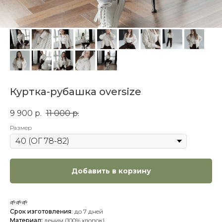
Куртка-рубашка oversize
9 900
р.
11 000
р.
Размер
Добавить в корзину
🌱🌱🌱
Срок изготовления
:
до 7 дней
Материал:
деним (100% хлопок)