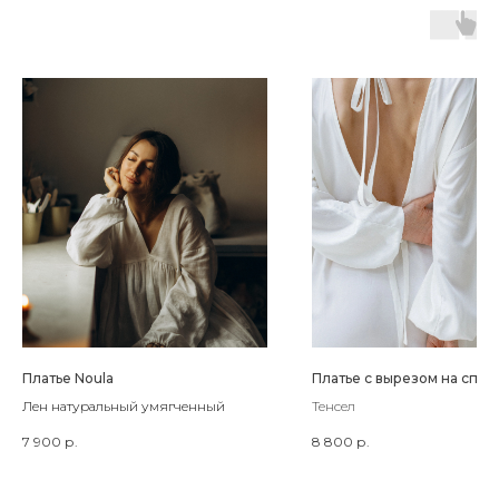
Платье Noula
Платье с вырезом на спин
Лен натуральный умягченный
Тенсел
7 900
р.
8 800
р.