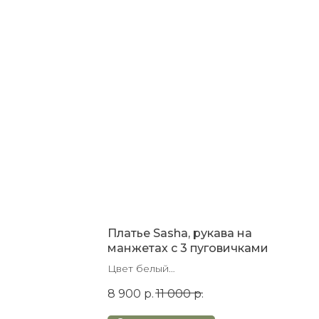
Платье Sasha, рукава на
манжетах с 3 пуговичками
Цвет белый
Размер 44-46
8 900
р.
11 000
р.
Лён 100% натуральный