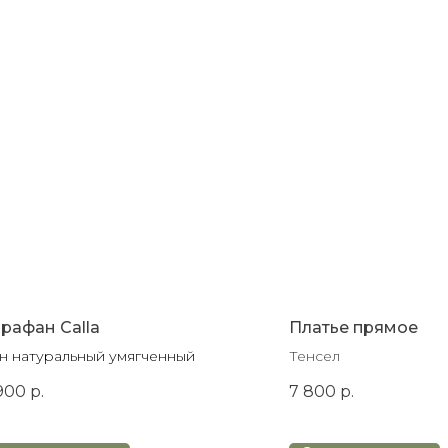
рафан Calla
Платье прямое
н натуральный умягченный
Тенсел
900
р.
7 800
р.