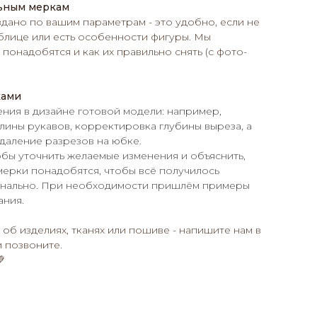
ьным меркам
дано по вашим параметрам - это удобно, если не
блице или есть особенности фигуры. Мы
понадобятся и как их правильно снять (с фото-
ками
ения в дизайне готовой модели: например,
ины рукавов, корректировка глубины выреза, а
даление разрезов на юбке.
обы уточнить желаемые изменения и объяснить,
мерки понадобятся, чтобы всё получилось
онально. При необходимости пришлём примеры
ания.
 об изделиях, тканях или пошиве - напишите нам в
 позвоните.
