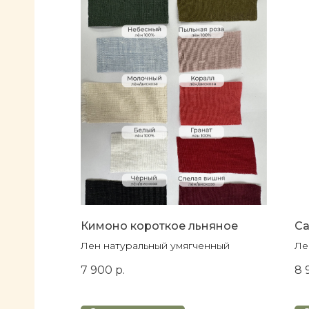
аней
Кимоно короткое льняное
Са
Лен натуральный умягченный
Ле
7 900
р.
8 